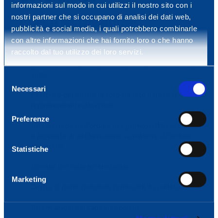
informazioni sul modo in cui utilizzi il nostro sito con i
nostri partner che si occupano di analisi dei dati web,
ASSEMBLEA DEGLI AZIONISTI 2025
pubblicità e social media, i quali potrebbero combinarle
con altre informazioni che hai fornito loro o che hanno
Modalità di partecipazione ai lavori assembleari
raccolto dal tuo utilizzo dei loro servizi.
Intervento in assemblea ed esercizio del diritto di
voto
Selezione
Necessari
del
Esercizio del diritto di voto tramite delega al
consenso
rappresentante designato
Preferenze
Integrazione dell’ordine del giorno dell’Assemblea
e proposte di deliberazione su materie all’ordine
del giorno
Statistiche
Nomina del collegio sindacale
Marketing
Diritto di porre domande prima dell’Assemblea
Informazioni sul capitale sociale