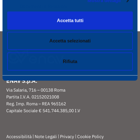
Mostra dettagli
Documenti e Relazioni
Altre Informazioni
Accetta tutti
Accetta selezionati
Rifiuta
ENAV S.p.A.
Via Salaria, 716 – 00138 Roma
Partita I.V.A. 02152021008
Reg. Imp. Roma – REA 965162
Capitale Sociale € 541.744.385,00 I.V
|
|
|
Accessibilità
Note Legali
Privacy
Cookie Policy