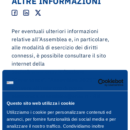
ALTRE INFORMAZIONI
Per eventuali ulteriori informazioni
relative all’Assemblea e, in particolare,
alle modalità di esercizio dei diritti
connessi, è possibile consultare il sito
internet della
Società
www.enav.it
(Sezione
"
Governance
", "Assemblea 2025") o
scrivere all’indirizzo di posta
elettronica assemblea@enav.it - Rif.
Questo sito web utilizza i cookie
"
Informazioni Assemblea
".
Utilizziamo i cookie per personalizzare contenuti ed
annunci, per fornire funzionalità dei social media e per
Governance
analizzare il nostro traffico. Condividiamo inoltre