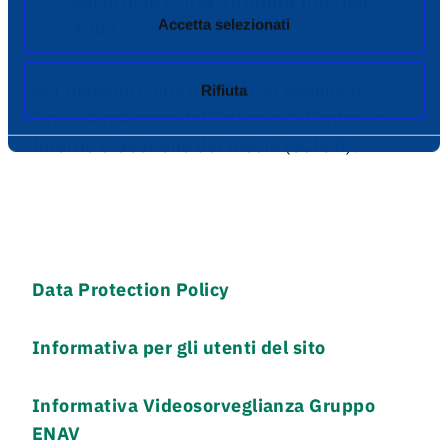
opportune con la Struttura Internal
Accetta selezionati
Audit.
Per maggiori informazioni, si vedano le
Rifiuta
Linee di indirizzo del Sistema di Controllo
Interno e Gestione dei Rischi (SCIGR).
Data Protection Policy
Informativa per gli utenti del sito
Informativa Videosorveglianza Gruppo
ENAV