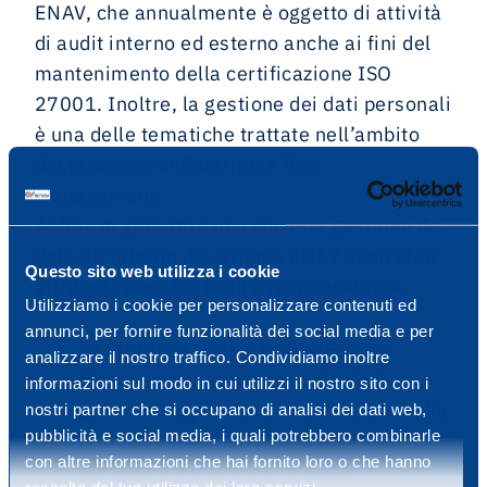
ENAV, che annualmente è oggetto di attività
di audit interno ed esterno anche ai fini del
mantenimento della certificazione ISO
27001. Inoltre, la gestione dei dati personali
è una delle tematiche trattate nell’ambito
del processo di Enterprise Risk
Management.
Al fine di garantire una corretta gestione dei
dati, all’interno del Gruppo ENAV sono stati
Questo sito web utilizza i cookie
attribuiti specifici ruoli e responsabilità:
Utilizziamo i cookie per personalizzare contenuti ed
annunci, per fornire funzionalità dei social media e per
la Struttura Organizzativa Privacy
analizzare il nostro traffico. Condividiamo inoltre
Management è responsabile della
informazioni sul modo in cui utilizzi il nostro sito con i
gestione degli adempimenti relativi alla
nostri partner che si occupano di analisi dei dati web,
pubblicità e social media, i quali potrebbero combinarle
protezione dei dati personali previsti
con altre informazioni che hai fornito loro o che hanno
dal Reg. EU 2016/679 e dalla