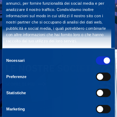
annunci, per fornire funzionalità dei social media e per
analizzare il nostro traffico. Condividiamo inoltre
informazioni sul modo in cui utilizzi il nostro sito con i
nostri partner che si occupano di analisi dei dati web,
pubblicità e social media, i quali potrebbero combinarle
con altre informazioni che hai fornito loro o che hanno
raccolto dal tuo utilizzo dei loro servizi.
Selezione
Necessari
del
LE NOSTRE SOCIETÀ
consenso
Preferenze
SCOPRI DI PIÙ
Statistiche
Marketing