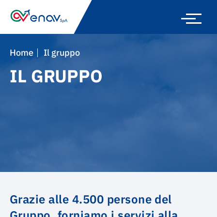
Skip
to
main
navigation
Home
Il gruppo
IL GRUPPO
Grazie alle 4.500 persone del
Gruppo, forniamo i servizi alla