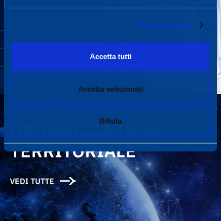
Mostra dettagli
Accetta tutti
Accetta selezionati
Rifiuta
ORGANIZZAZIONE
TERRITORIALE
VEDI TUTTE