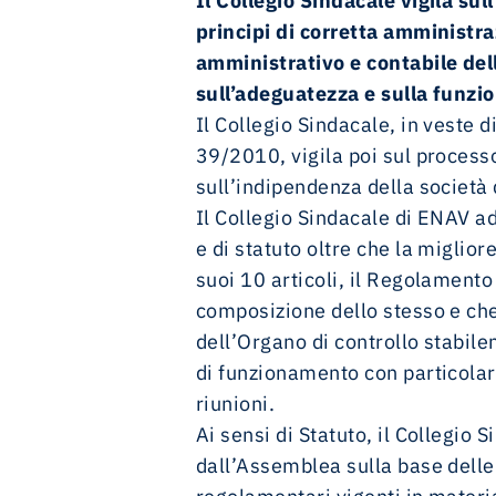
Il Collegio Sindacale vigila sul
investor news
u-space: lo spazio aereo dei droni
performance e reportistica
management team
magazine
whistleblowing
principi di corretta amministra
amministrativo e contabile del
40 anni di ENAV
contatti
contatti
calendario fotografico 2026
etica e compliance
sull’adeguatezza e sulla funzio
Il Collegio Sindacale, in veste d
Communication Policy
documenti societari
39/2010, vigila poi sul processo 
Social Media Policy
sull’indipendenza della società 
Affidamento Incarichi Legali Gruppo ENAV
Il Collegio Sindacale di ENAV a
contatti
e di statuto oltre che la miglior
suoi 10 articoli, il Regolamento 
composizione dello stesso e che n
dell’Organo di controllo stabilen
di funzionamento con particolar
riunioni.
Ai sensi di Statuto, il Collegio
dall’Assemblea sulla base delle l