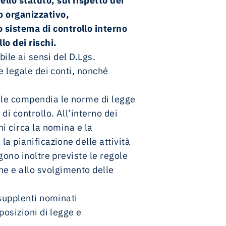
ello statuto, sul rispetto dei
to organizzativo,
 sistema di controllo interno
Relazione annuale integrata 2025
Relazione annuale integrata 2025
lo dei rischi.
bile ai sensi del D.Lgs.
Piano industriale 2025-2029.
Innovazione, sostenibilità e crescita per
ne legale dei conti, nonché
il futuro del trasporto aereo
uale compendia le norme di legge
di controllo. All’interno dei
ni circa la nomina e la
la pianificazione delle attività
gono inoltre previste le regole
ne e allo svolgimento delle
 supplenti nominati
posizioni di legge e