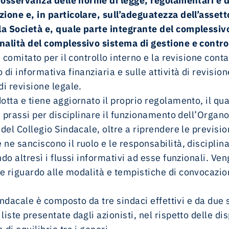
l’osservanza delle norme di legge, regolamentari e d
zione e, in particolare, sull’adeguatezza dell’asset
la Società e, quale parte integrante del complessivo
nalità del complessivo sistema di gestione e control
i comitato per il controllo interno e la revisione conta
di informativa finanziaria e sulle attività di revisio
di revisione legale.
dotta e tiene aggiornato il proprio regolamento, il q
e prassi per disciplinare il funzionamento dell’Organo 
del Collegio Sindacale, oltre a riprendere le previsio
e sanciscono il ruolo e le responsabilità, disciplina 
do altresì i flussi informativi ad esse funzionali. Ven
e riguardo alle modalità e tempistiche di convocazio
 Sindacale è composto da tre sindaci effettivi e da due
iste presentate dagli azionisti, nel rispetto delle dis