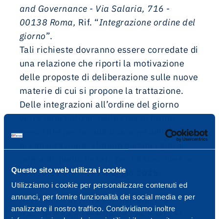
and Governance - Via Salaria, 716 -
00138 Roma,
Rif. “
Integrazione ordine del
giorno
”.
Tali richieste dovranno essere corredate di
una relazione che riporti la motivazione
delle proposte di deliberazione sulle nuove
materie di cui si propone la trattazione.
Delle integrazioni all’ordine del giorno
verrà data notizia, nelle stesse forme
prescritte per la pubblicazione dell’avviso
di convocazione, almeno quindici giorni
prima di quello fissato per l’Assemblea, e
Questo sito web utilizza i cookie
pertanto entro il
13 maggio 2025
.
Utilizziamo i cookie per personalizzare contenuti ed
Tenuto conto che l'intervento dei soci in
annunci, per fornire funzionalità dei social media e per
Assemblea avverrà esclusivamente
analizzare il nostro traffico. Condividiamo inoltre
tramite il Rappresentante Designato ai