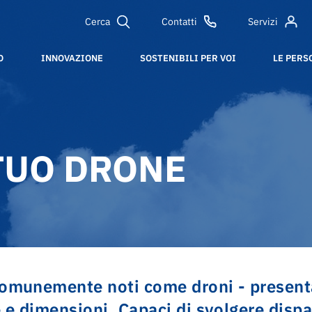
Cerca
Contatti
Servizi
O
INNOVAZIONE
SOSTENIBILI PER VOI
LE PERS
 TUO DRONE
comunemente noti come droni - present
e e dimensioni. Capaci di svolgere disp