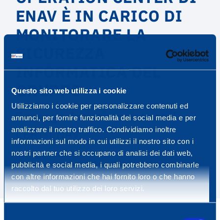
ENAV È IN CARICO DI
MONITORARE LA
SICUREZZA
INFORMATICA DEL
GRUPPO
Questo sito web utilizza i cookie
Utilizziamo i cookie per personalizzare contenuti ed
Per segnalazioni contattare il
annunci, per fornire funzionalità dei social media e per
analizzare il nostro traffico. Condividiamo inoltre
CERT-ENAV.
informazioni sul modo in cui utilizzi il nostro sito con i
cert@enav.it
nostri partner che si occupano di analisi dei dati web,
pubblicità e social media, i quali potrebbero combinarle
con altre informazioni che hai fornito loro o che hanno
raccolto dal tuo utilizzo dei loro servizi.
Selezione