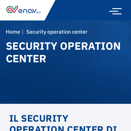
Skip
to
main
navigation
Home
Security operation center
SECURITY OPERATION
CENTER
IL SECURITY
OPERATION CENTER DI