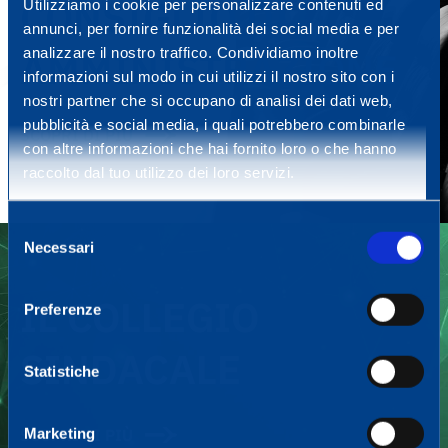
CONSIGLIO DI
Utilizziamo i cookie per personalizzare contenuti ed
annunci, per fornire funzionalità dei social media e per
AMMINISTRAZIONE
analizzare il nostro traffico. Condividiamo inoltre
informazioni sul modo in cui utilizzi il nostro sito con i
nostri partner che si occupano di analisi dei dati web,
pubblicità e social media, i quali potrebbero combinarle
SCOPRI DI PIÙ
con altre informazioni che hai fornito loro o che hanno
raccolto dal tuo utilizzo dei loro servizi.
Selezione
Necessari
del
consenso
IL COLLEGIO
Preferenze
SINDACALE
Statistiche
Marketing
SCOPRI DI PIÙ