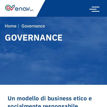
Skip
to
main
navigation
Home
Governance
GOVERNANCE
Un modello di business etico e
socialmente responsabile