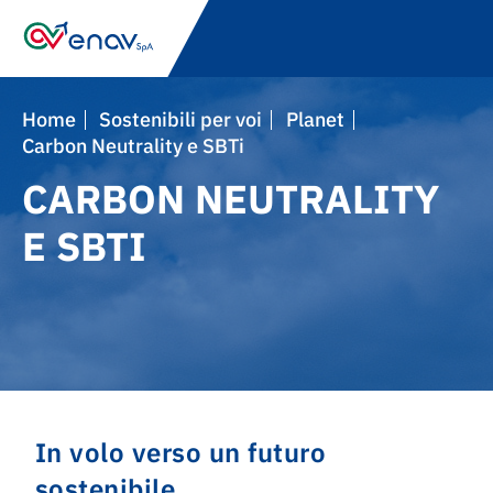
Skip
to
main
navigation
Home
Sostenibili per voi
Planet
Carbon Neutrality e SBTi
CARBON NEUTRALITY
E SBTI
In volo verso un futuro
sostenibile