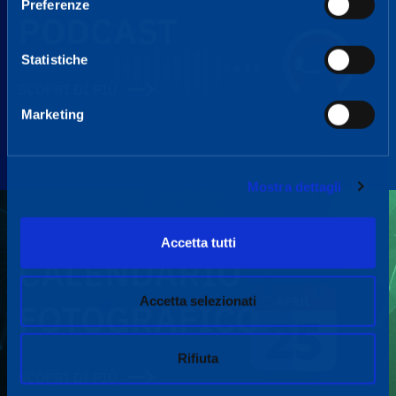
Preferenze
PODCAST
Statistiche
SCOPRI DI PIÙ
Marketing
Mostra dettagli
Accetta tutti
CALENDARIO
Accetta selezionati
FOTOGRAFICO
Rifiuta
SCOPRI DI PIÙ