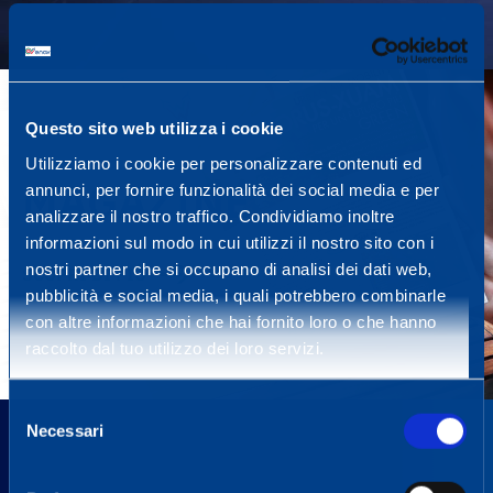
Questo sito web utilizza i cookie
Utilizziamo i cookie per personalizzare contenuti ed
MAGAZINE
annunci, per fornire funzionalità dei social media e per
analizzare il nostro traffico. Condividiamo inoltre
informazioni sul modo in cui utilizzi il nostro sito con i
nostri partner che si occupano di analisi dei dati web,
SCOPRI DI PIÙ
pubblicità e social media, i quali potrebbero combinarle
con altre informazioni che hai fornito loro o che hanno
raccolto dal tuo utilizzo dei loro servizi.
Selezione
Necessari
del
consenso