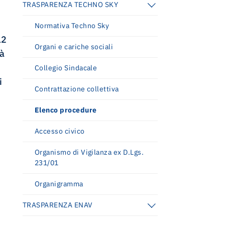
TRASPARENZA TECHNO SKY
Normativa Techno Sky
Relazione annuale integrata 2025
Relazione annuale integrata 2025
12
Organi e cariche sociali
tà
Piano industriale 2025-2029.
Collegio Sindacale
Innovazione, sostenibilità e crescita per
il futuro del trasporto aereo
i
Contrattazione collettiva
Elenco procedure
Accesso civico
Organismo di Vigilanza ex D.Lgs.
231/01
Organigramma
TRASPARENZA ENAV