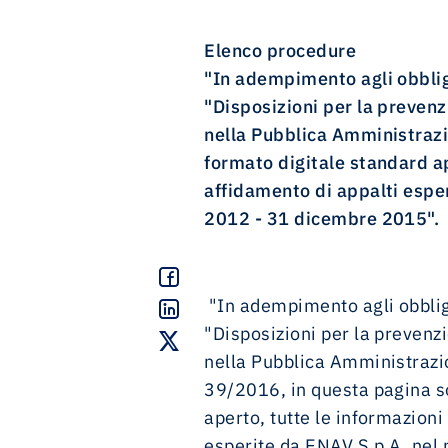
investor news
u-space: lo spazio aereo dei droni
performance e reportistica
management team
magazine
whistleblowing
Elenco procedure
40 anni di ENAV
contatti
contatti
calendario fotografico 2026
"In adempimento agli obblig
etica e compliance
"Disposizioni per la prevenzi
Communication Policy
documenti societari
nella Pubblica Amministrazio
formato digitale standard ap
Social Media Policy
Affidamento Incarichi Legali Gruppo ENAV
affidamento di appalti esper
2012 - 31 dicembre 2015".
contatti
"In adempimento agli obblig
"Disposizioni per la prevenzi
nella Pubblica Amministrazio
39/2016, in questa pagina so
aperto, tutte le informazioni
esperite da ENAV S.p.A. nel