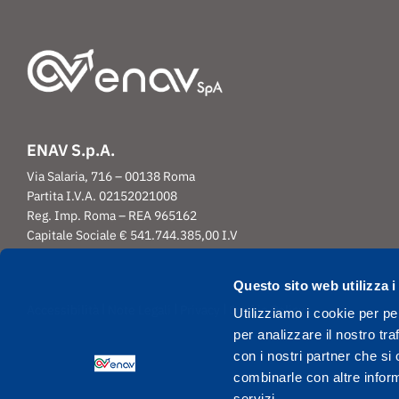
ENAV S.p.A.
Via Salaria, 716 – 00138 Roma
Partita I.V.A. 02152021008
Reg. Imp. Roma – REA 965162
Capitale Sociale € 541.744.385,00 I.V
Questo sito web utilizza i
|
|
|
Accessibilità
Note Legali
Privacy
Cookie Policy
Utilizziamo i cookie per pe
per analizzare il nostro tra
con i nostri partner che si
combinarle con altre inform
servizi.