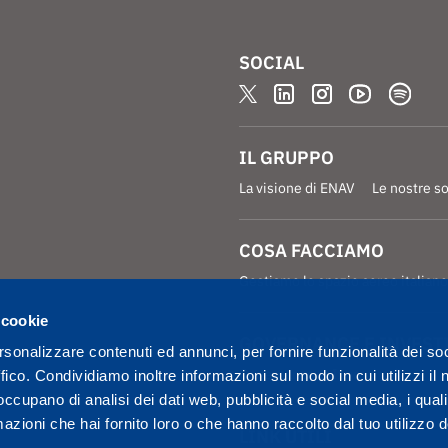
SOCIAL
IL GRUPPO
La visione di ENAV
Le nostre s
COSA FACCIAMO
Gestiamo lo spazio aereo italiano
 cookie
GOVERNANCE E INVEST
rsonalizzare contenuti ed annunci, per fornire funzionalità dei so
Governance
Investitori
ffico. Condividiamo inoltre informazioni sul modo in cui utilizzi il 
 occupano di analisi dei dati web, pubblicità e social media, i qual
azioni che hai fornito loro o che hanno raccolto dal tuo utilizzo d
LINK UTILI