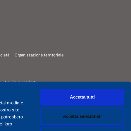
ocietà
Organizzazione territoriale
Servizi e prodotti
Accetta tutti
ITORI
cial media e
nostro sito
Accetta selezionati
i potrebbero
ei loro