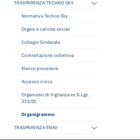
TRASPARENZA TECHNO SKY
Normativa Techno Sky
Relazione annuale integrata 2025
Relazione annuale integrata 2025
Organi e cariche sociali
Piano industriale 2025-2029.
Collegio Sindacale
Innovazione, sostenibilità e crescita per
il futuro del trasporto aereo
Contrattazione collettiva
Elenco procedure
Accesso civico
Organismo di Vigilanza ex D.Lgs.
231/01
Organigramma
TRASPARENZA ENAV