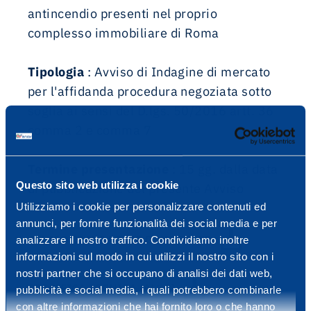
antincendio presenti nel proprio
complesso immobiliare di Roma
Tipologia
: Avviso di Indagine di mercato
per l'affidanda procedura negoziata sotto
soglia ai sensi del D.lgs. 50/2016 artt. 36
comma 2 e comma 7
Termine presentazione
: 15 gg. dalla data
Questo sito web utilizza i cookie
di pubblicazione del presente Avviso
Utilizziamo i cookie per personalizzare contenuti ed
annunci, per fornire funzionalità dei social media e per
AVVISO DI INDAGINE DI MERCATO
analizzare il nostro traffico. Condividiamo inoltre
informazioni sul modo in cui utilizzi il nostro sito con i
nostri partner che si occupano di analisi dei dati web,
SPECIFICA TECNICA (ALL 1)
pubblicità e social media, i quali potrebbero combinarle
con altre informazioni che hai fornito loro o che hanno