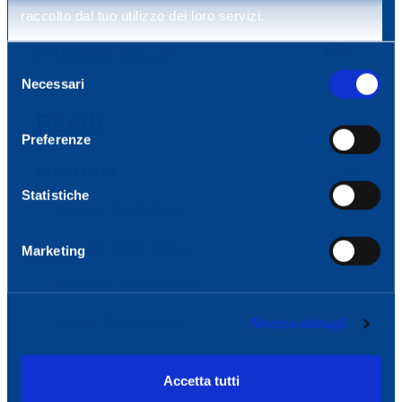
raccolto dal tuo utilizzo dei loro servizi.
MODULO MANIFESTAZIONE DI
INTERESSE (ALL. 2)
Selezione
Necessari
del
consenso
Bandi
Preferenze
BANDI ENAV
Statistiche
Servizi - Bandi Aperti
Servizi - Bandi Chiusi
Marketing
Forniture - Bandi aperti
Lavori - Bandi Aperti
Mostra dettagli
Lavori - Bandi Chiusi
Accetta tutti
Sistemi di Qualificazione