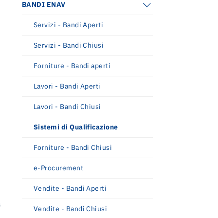
BANDI ENAV
Servizi - Bandi Aperti
Relazione annuale integrata 2025
Relazione annuale integrata 2025
Servizi - Bandi Chiusi
Piano industriale 2025-2029.
Forniture - Bandi aperti
Innovazione, sostenibilità e crescita per
il futuro del trasporto aereo
Lavori - Bandi Aperti
Lavori - Bandi Chiusi
Sistemi di Qualificazione
Forniture - Bandi Chiusi
e-Procurement
Vendite - Bandi Aperti
a
Vendite - Bandi Chiusi