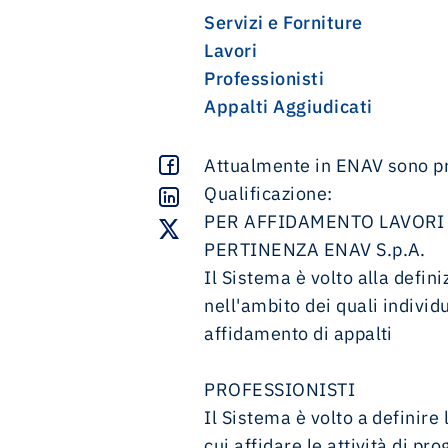
investor news
u-space: lo spazio aereo dei droni
performance e reportistica
management team
magazine
Servizi e Forniture
whistleblowing
Lavori
40 anni di ENAV
contatti
contatti
calendario fotografico 2026
Professionisti
etica e compliance
Appalti Aggiudicati
Communication Policy
documenti societari
Attualmente in ENAV sono pr
Social Media Policy
Affidamento Incarichi Legali Gruppo ENAV
Qualificazione:
contatti
PER AFFIDAMENTO LAVORI 
PERTINENZA ENAV S.p.A.
Il Sistema è volto alla defin
nell'ambito dei quali individ
affidamento di appalti
PROFESSIONISTI
Il Sistema è volto a definire 
cui affidare le attività di p