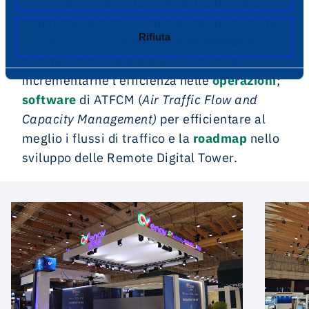
tre giorni dell’evento e che affronteranno
tematiche legate a: il mondo dei droni come
Rifiuta
veicolo per incrementare la
sicurezza
nel
sedime aeroportuale e le soluzioni per
incrementarne l’efficienza nelle
operazioni
;
software
di ATFCM (
Air Traffic Flow and
Capacity Management)
per
efficientare al
meglio i flussi di traffico e la
roadmap
nello
sviluppo delle Remote Digital Tower.