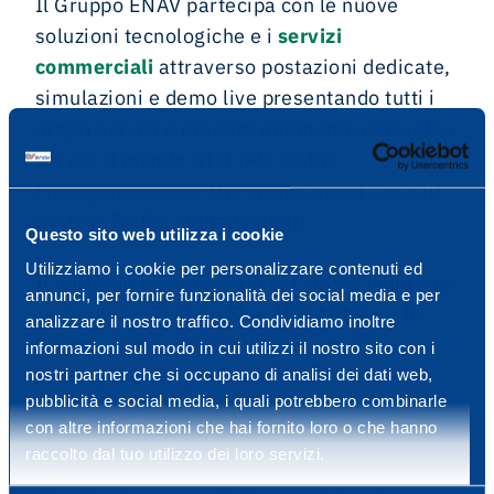
Il Gruppo ENAV partecipa con le nuove
soluzioni tecnologiche e i
servizi
commerciali
attraverso postazioni dedicate,
simulazioni e demo live presentando tutti i
propri servizi e prodotti altamente innovativi
sia per il mondo ATM (Air Traffic
Management) che UTM
(Unmanned Aircraft
System Traffic Management).
Questo sito web utilizza i cookie
Utilizziamo i cookie per personalizzare contenuti ed
Il portfolio commerciale di ENAV e delle sue
annunci, per fornire funzionalità dei social media e per
controllate -
Techno Sky
, IDS AirNav
e
D-
analizzare il nostro traffico. Condividiamo inoltre
Flight
- copre, infatti, tutte le attività
informazioni sul modo in cui utilizzi il nostro sito con i
strategiche per gestire lo spazio aereo in
nostri partner che si occupano di analisi dei dati web,
pubblicità e social media, i quali potrebbero combinarle
modo efficiente e sostenibile: tecnologie
con altre informazioni che hai fornito loro o che hanno
all’avanguardia, prodotti software,
raccolto dal tuo utilizzo dei loro servizi.
ingegneria e manutenzione, training, servizi