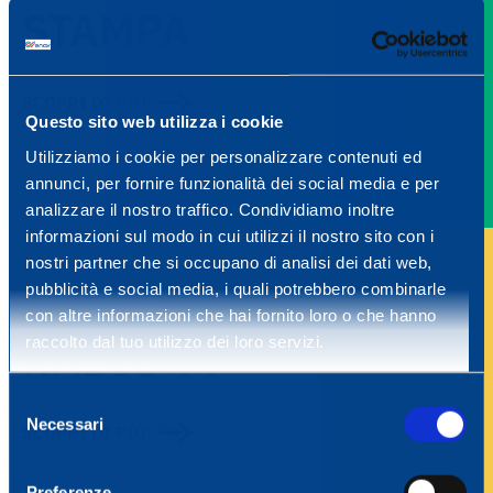
STAMPA
SCOPRI DI PIÙ
Questo sito web utilizza i cookie
Utilizziamo i cookie per personalizzare contenuti ed
annunci, per fornire funzionalità dei social media e per
analizzare il nostro traffico. Condividiamo inoltre
informazioni sul modo in cui utilizzi il nostro sito con i
nostri partner che si occupano di analisi dei dati web,
pubblicità e social media, i quali potrebbero combinarle
con altre informazioni che hai fornito loro o che hanno
RADIO TV
raccolto dal tuo utilizzo dei loro servizi.
Selezione
Necessari
del
SCOPRI DI PIÙ
consenso
Preferenze