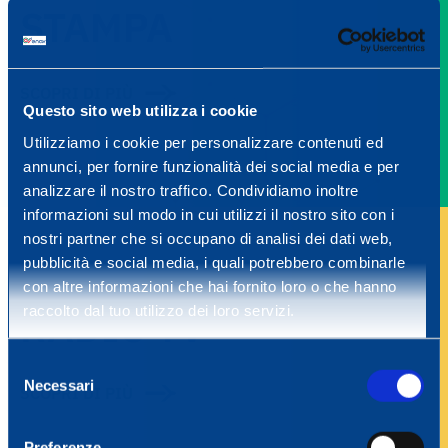
STAMPA
SCOPRI DI PIÙ
Questo sito web utilizza i cookie
Utilizziamo i cookie per personalizzare contenuti ed
annunci, per fornire funzionalità dei social media e per
analizzare il nostro traffico. Condividiamo inoltre
informazioni sul modo in cui utilizzi il nostro sito con i
nostri partner che si occupano di analisi dei dati web,
pubblicità e social media, i quali potrebbero combinarle
con altre informazioni che hai fornito loro o che hanno
RADIO TV
raccolto dal tuo utilizzo dei loro servizi.
Selezione
Necessari
del
SCOPRI DI PIÙ
consenso
Preferenze