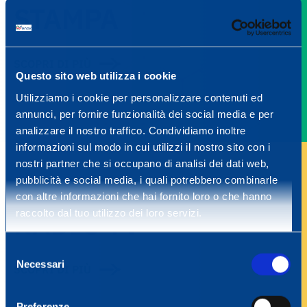
STAMPA
SCOPRI DI PIÙ
Questo sito web utilizza i cookie
Utilizziamo i cookie per personalizzare contenuti ed
annunci, per fornire funzionalità dei social media e per
analizzare il nostro traffico. Condividiamo inoltre
informazioni sul modo in cui utilizzi il nostro sito con i
nostri partner che si occupano di analisi dei dati web,
pubblicità e social media, i quali potrebbero combinarle
con altre informazioni che hai fornito loro o che hanno
RADIO TV
raccolto dal tuo utilizzo dei loro servizi.
Selezione
Necessari
del
SCOPRI DI PIÙ
consenso
Preferenze