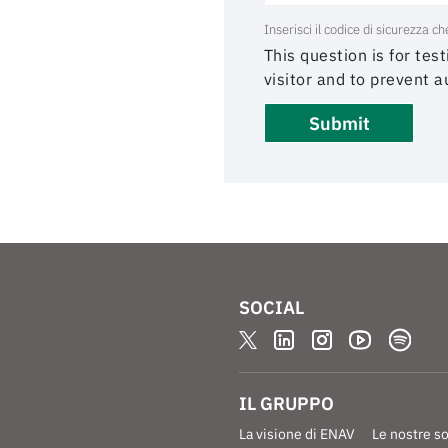
Inserisci il codice di sicurezza c
This question is for te
visitor and to prevent
SOCIAL
IL GRUPPO
La visione di ENAV
Le nostre s