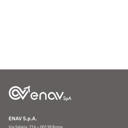
ENAV S.p.A.
Via Salaria, 716 – 00138 Roma