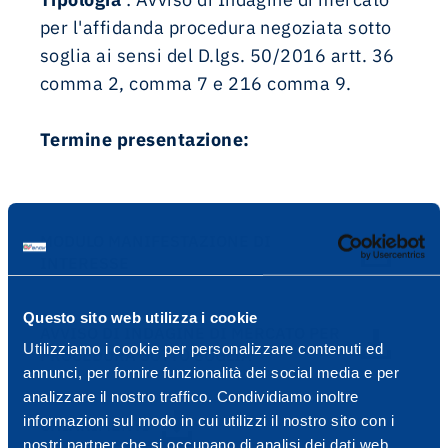
per l'affidanda procedura negoziata sotto
soglia ai sensi del D.lgs. 50/2016 artt. 36
comma 2, comma 7 e 216 comma 9.
Termine presentazione:
MODULO MANIFESTAZIONE DI
INTERESSE
Questo sito web utilizza i cookie
AVVISO DI INDAGINE DI MERCATO PER
Utilizziamo i cookie per personalizzare contenuti ed
PROCEDURA SOTTO SOGLIA
annunci, per fornire funzionalità dei social media e per
analizzare il nostro traffico. Condividiamo inoltre
informazioni sul modo in cui utilizzi il nostro sito con i
CHIARIMENTI
nostri partner che si occupano di analisi dei dati web,