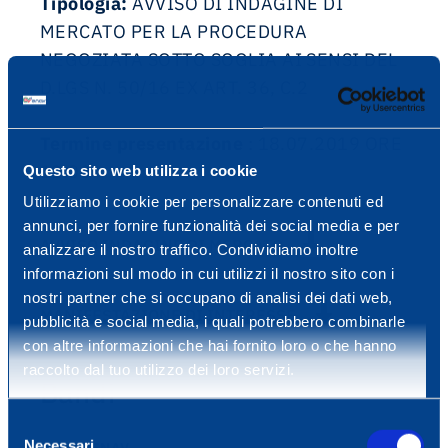
Tipologia:
AVVISO DI INDAGINE DI
MERCATO PER LA PROCEDURA
NEGOZIATA SOTTO SOGLIA AI SENSI DEL
D.LGS N. 50/16 EX ART. 36, C.2
Termine presentazione
: 18.07.2019 ORE
12.00
Questo sito web utilizza i cookie
Utilizziamo i cookie per personalizzare contenuti ed
annunci, per fornire funzionalità dei social media e per
AVVISO INDAGINE DI MERCATO
analizzare il nostro traffico. Condividiamo inoltre
informazioni sul modo in cui utilizzi il nostro sito con i
nostri partner che si occupano di analisi dei dati web,
MANIFESTAZIONE DI INTERESSE
pubblicità e social media, i quali potrebbero combinarle
con altre informazioni che hai fornito loro o che hanno
raccolto dal tuo utilizzo dei loro servizi.
Bandi
Selezione
Necessari