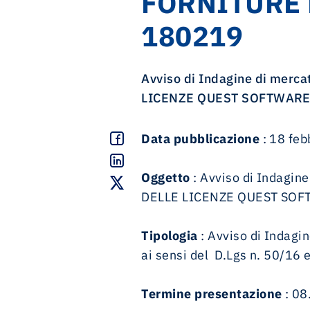
FORNITURE 
investor news
u-space: lo spazio aereo dei droni
performance e reportistica
management team
magazine
whistleblowing
180219
40 anni di ENAV
contatti
contatti
calendario fotografico 2026
etica e compliance
Communication Policy
Avviso di Indagine di mer
documenti societari
LICENZE QUEST SOFTWARE 
Social Media Policy
Affidamento Incarichi Legali Gruppo ENAV
Data pubblicazione
: 18 feb
contatti
Oggetto
: Avviso di Indagi
DELLE LICENZE QUEST SOF
Tipologia
: Avviso di Indagin
ai sensi del D.Lgs n. 50/16 e
Termine presentazione
: 08