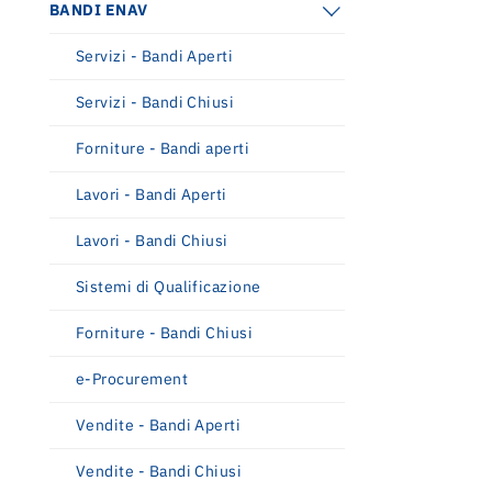
BANDI ENAV
Servizi - Bandi Aperti
Relazione annuale integrata 2025
Relazione annuale integrata 2025
Servizi - Bandi Chiusi
Piano industriale 2025-2029.
Forniture - Bandi aperti
Innovazione, sostenibilità e crescita per
il futuro del trasporto aereo
Lavori - Bandi Aperti
Lavori - Bandi Chiusi
Sistemi di Qualificazione
Forniture - Bandi Chiusi
e-Procurement
Vendite - Bandi Aperti
Vendite - Bandi Chiusi