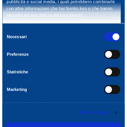
pubblicità e social media, i quali potrebbero combinarle
con altre informazioni che hai fornito loro o che hanno
raccolto dal tuo utilizzo dei loro servizi.
AVVISO DI AGGIUDICAZIONE GUUE
Selezione
Necessari
AVVISO DI AGGIUDICAZIONE
del
consenso
Preferenze
Bandi
Statistiche
BANDI ENAV
Servizi - Bandi Aperti
Marketing
Servizi - Bandi Chiusi
Forniture - Bandi aperti
Mostra dettagli
Lavori - Bandi Aperti