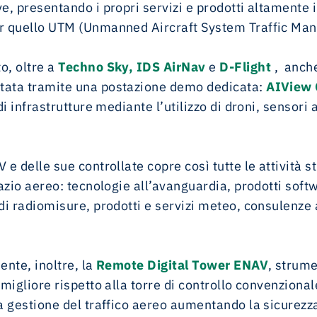
e, presentando i propri servizi e prodotti altamente 
er quello UTM (Unmanned Aircraft System Traffic Ma
o, oltre a
Techno Sky
, IDS AirNav
e
D-Flight
, anch
tata tramite una postazione demo dedicata:
AIView
di infrastrutture mediante l’utilizzo di droni, sensor
 e delle sue controllate copre così tutte le attività s
pazio aereo: tecnologie all’avanguardia, prodotti soft
 di radiomisure, prodotti e servizi meteo, consulenz
ente, inoltre, la
Remote Digital Tower ENAV
, strume
 migliore rispetto alla torre di controllo convenziona
a gestione del traffico aereo aumentando la sicurezza