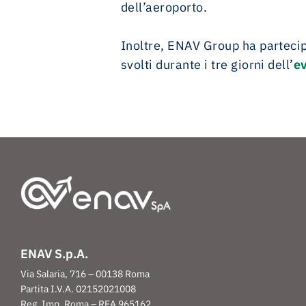
dell’aeroporto.
Inoltre, ENAV Group ha partecipa
svolti durante i tre giorni dell’
e
ENAV S.p.A.
Via Salaria, 716 – 00138 Roma
Partita I.V.A. 02152021008
Reg. Imp. Roma – REA 965162