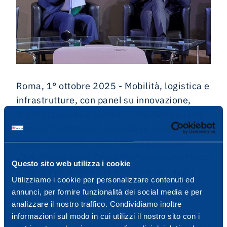
Roma, 1° ottobre 2025 - Mobilità, logistica e
infrastrutture, con panel su innovazione,
digitalizzazione e sostenibilità. Sono questi i
temi di “In Motion”, l’evento di Forbes Italia
giunto quest’anno alla seconda edizione.
L’Amministratore Delegato Pasqualino Monti
Questo sito web utilizza i cookie
è stato intervistato, in apertura dei lavori,
Utilizziamo i cookie per personalizzare contenuti ed
dal Direttore di Forbes Italia, Alessandro
annunci, per fornire funzionalità dei social media e per
Rossi.
analizzare il nostro traffico. Condividiamo inoltre
informazioni sul modo in cui utilizzi il nostro sito con i