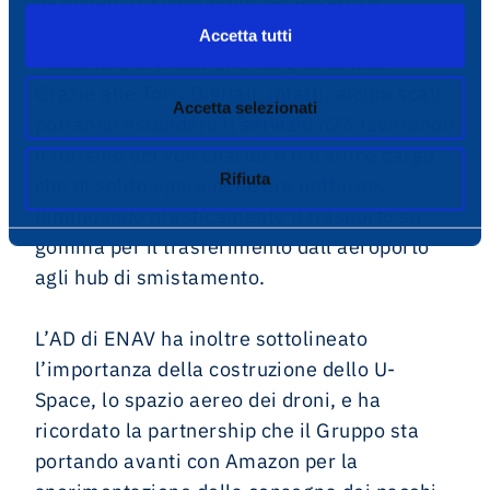
nazionali. Un passaggio necessario a
supportare la crescita dei piccoli aeroporti,
Accetta tutti
riducendo la pressione sui grandi hub.
Grazie alle Torri Digitali, infatti, alcuni scali
Accetta selezionati
potranno estendere il servizio h24 favorendo
il turismo dei voli charter o il traffico cargo
Rifiuta
che di solito opera nelle ore notturne,
diminuendo drasticamente il trasporto su
gomma per il trasferimento dall’aeroporto
agli hub di smistamento.
L’AD di ENAV ha inoltre sottolineato
l’importanza della costruzione dello U-
Space, lo spazio aereo dei droni, e ha
ricordato la partnership che il Gruppo sta
portando avanti con Amazon per la