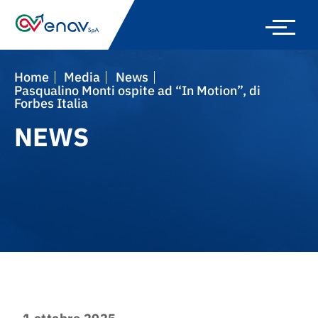
Skip
to
main
navigation
Home
Media
News
Pasqualino Monti ospite ad “In Motion”, di
Forbes Italia
NEWS