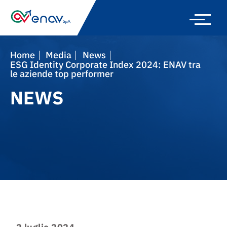
Skip
to
main
navigation
Home
Media
News
ESG Identity Corporate Index 2024: ENAV tra
le aziende top performer
NEWS