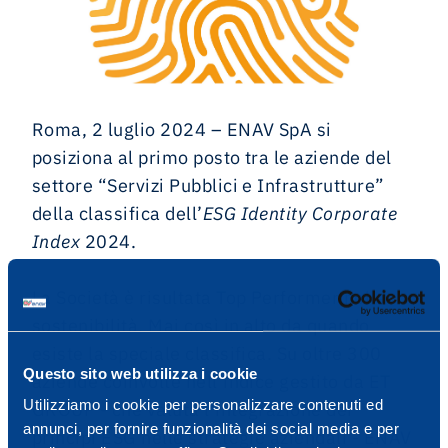
Roma, 2 luglio 2024 – ENAV SpA si
posiziona al primo posto tra le aziende del
settore “Servizi Pubblici e Infrastrutture”
della classifica dell’
ESG
Identity Corporate
Index
2024.
La Società è risultata Top Performer nella
sostenibilità. Mai così in alto da quando
esiste la speciale classifica. Su oltre 300
Questo sito web utilizza i cookie
aziende coinvolte nell’indice gestito da ET
Utilizziamo i cookie per personalizzare contenuti ed
GROUP - che valuta l’integrazione dei
annunci, per fornire funzionalità dei social media e per
principi ESG nelle strategie aziendali - ENAV