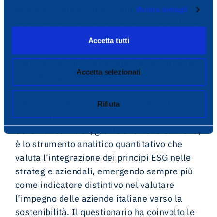
abbiamo completamente integrato la
Mostra dettagli
sostenibilità nelle nostre strategie industriali,
coniugando tutti gli aspetti ESG con la
Accetta tutti
mission di ENAV per creare valore per
l’Azienda, per le sue persone, per gli azionisti
Accetta selezionati
e per tutti gli stakeholders”.
L’
ESG Identity Corporate Index
(ESG.Ici),
Rifiuta
conosciuto anche come
Integrated
Governance Index
, giunto alla nona edizione,
è lo strumento analitico quantitativo che
valuta l’integrazione dei principi ESG nelle
strategie aziendali, emergendo sempre più
come indicatore distintivo nel valutare
l’impegno delle aziende italiane verso la
sostenibilità. Il questionario ha coinvolto le