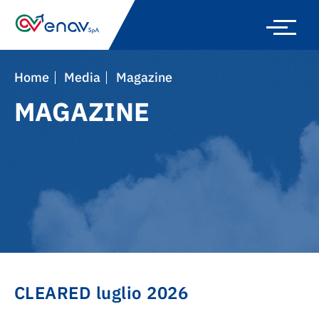
Skip
to
main
navigation
Home
Media
Magazine
MAGAZINE
CLEARED luglio 2026