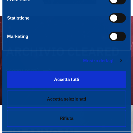
Statistiche
Marketing
ARCHIVIO CLEARED
Mostra dettagli
SCOPRI DI PIÙ
Accetta tutti
Accetta selezionati
Rifiuta
UN ANNO IN