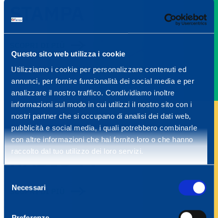
STAMPA
SCOPRI DI PIÙ
Questo sito web utilizza i cookie
Utilizziamo i cookie per personalizzare contenuti ed
annunci, per fornire funzionalità dei social media e per
analizzare il nostro traffico. Condividiamo inoltre
informazioni sul modo in cui utilizzi il nostro sito con i
nostri partner che si occupano di analisi dei dati web,
pubblicità e social media, i quali potrebbero combinarle
con altre informazioni che hai fornito loro o che hanno
RADIO TV
raccolto dal tuo utilizzo dei loro servizi.
Selezione
Necessari
del
SCOPRI DI PIÙ
consenso
Preferenze