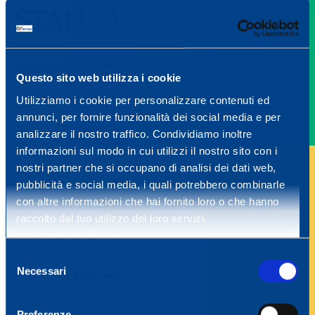
STAMPA
SCOPRI DI PIÙ
Questo sito web utilizza i cookie
Utilizziamo i cookie per personalizzare contenuti ed
annunci, per fornire funzionalità dei social media e per
analizzare il nostro traffico. Condividiamo inoltre
informazioni sul modo in cui utilizzi il nostro sito con i
nostri partner che si occupano di analisi dei dati web,
pubblicità e social media, i quali potrebbero combinarle
con altre informazioni che hai fornito loro o che hanno
RADIO TV
raccolto dal tuo utilizzo dei loro servizi.
Selezione
Necessari
del
SCOPRI DI PIÙ
consenso
Preferenze